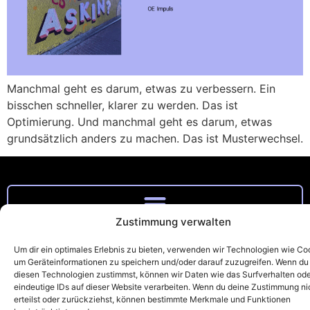
Manchmal geht es darum, etwas zu verbessern. Ein
bisschen schneller, klarer zu werden. Das ist
Optimierung. Und manchmal geht es darum, etwas
grundsätzlich anders zu machen. Das ist Musterwechsel.
Zustimmung verwalten
[STRG] + [H]
Heidi Zucker
Schoppershofstr. 39, 90489 Nürnberg
heidi.zucker@strgh.de
Um dir ein optimales Erlebnis zu bieten, verwenden wir Technologien wie Co
0176 57608672
um Geräteinformationen zu speichern und/oder darauf zuzugreifen. Wenn du
diesen Technologien zustimmst, können wir Daten wie das Surfverhalten od
© [STRG] + [H]
eindeutige IDs auf dieser Website verarbeiten. Wenn du deine Zustimmung ni
erteilst oder zurückziehst, können bestimmte Merkmale und Funktionen