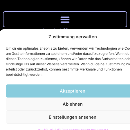
[STRG] + [H]
Heidi Zucker
Zustimmung verwalten
Schoppershofstr. 39, 90489 Nürnberg
heidi.zucker@strgh.de
0176 57608672
Um dir ein optimales Erlebnis zu bieten, verwenden wir Technologien wie Co
© [STRG] + [H]
um Geräteinformationen zu speichern und/oder darauf zuzugreifen. Wenn du
diesen Technologien zustimmst, können wir Daten wie das Surfverhalten od
eindeutige IDs auf dieser Website verarbeiten. Wenn du deine Zustimmung ni
erteilst oder zurückziehst, können bestimmte Merkmale und Funktionen
beeinträchtigt werden.
Akzeptieren
Ablehnen
Einstellungen ansehen